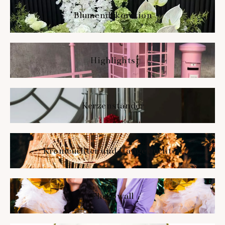
Blumendekoration
Highlights
Kerzenständer
Kronleuchter und Hängeleuchten
Photowall