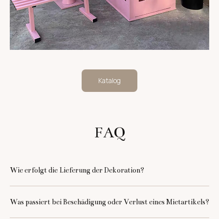
Katalog
FAQ
Wie erfolgt die Lieferung der Dekoration?
Sie haben bei unserem
Dekoverleih in Berlin
zwei
Was passiert bei Beschädigung oder Verlust eines Mietartikels?
Möglichkeiten: